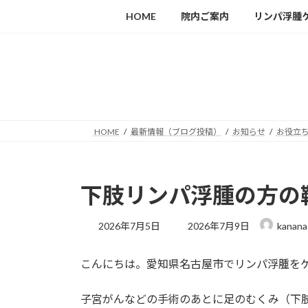
コ
ナ
HOME
院内ご案内
リンパ浮腫
ン
ビ
テ
ゲ
ン
ー
ツ
シ
へ
ョ
ス
ン
キ
に
HOME
最新情報（ブログ投稿）
お知らせ
お役立
ッ
移
プ
動
下肢リンパ浮腫の方の
最
2026年7月5日
2026年7月9日
kanana
終
更
こんにちは。愛知県名古屋市でリンパ浮腫を
新
日
時
子宮がんなどの手術のあとに足のむくみ（下
: